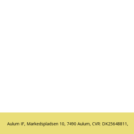
Aulum IF, Markedspladsen 10, 7490 Aulum, CVR: DK25648811,